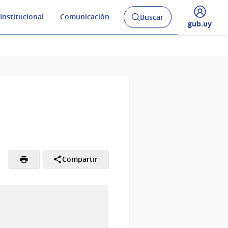
Institucional
Comunicación
Buscar
Abrir
Desplegar
gub.uy
buscador
menú
y
de
Compartir