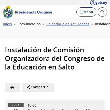
gub.uy
Abrir
Desplegar
Menú
Presidencia Uruguay
busc
Ruta
Inicio
Comunicación
Calendario de Actividades
Instalac
de
navegación
Instalación de Comisión
Organizadora del Congreso de
la Educación en Salto
Compartir
10:00
2026