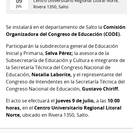
09
Centro Universitario Regional Litoral Norte,
JUL
Rivera 1350, Salto
09
de
Se instalará en el departamento de Salto la
Comisión
Jul
Organizadora del Congreso de Educación (CODE).
del
2026
Participarán la subdirectora general de Educación
Inicial y Primaria,
Selva Pérez;
la asesora de la
Subsecretaría de Educación y Cultura e integrante de
la Secretaría Técnica del Congreso Nacional de
Educación,
Natalia Laborite,
y el representante del
Congreso de Intendentes en la Secretaría Técnica del
Congreso Nacional de Educación,
Gustavo Chiriff.
El acto se efectuará el
jueves 9 de julio,
a las
10:00
horas,
en el
Centro Universitario Regional Litoral
Norte,
ubicado en Rivera 1350, Salto.