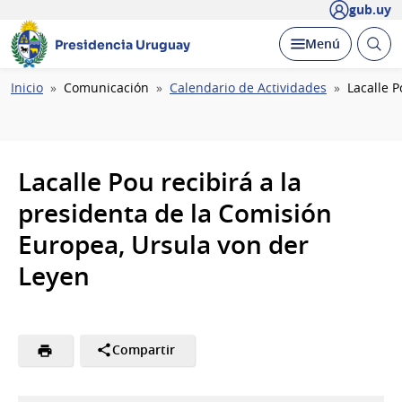
gub.uy
Abrir
Desplegar
Menú
Presidencia Uruguay
busc
Ruta
Inicio
Comunicación
Calendario de Actividades
Lacalle 
de
navegación
Lacalle Pou recibirá a la
presidenta de la Comisión
Europea, Ursula von der
Leyen
Compartir