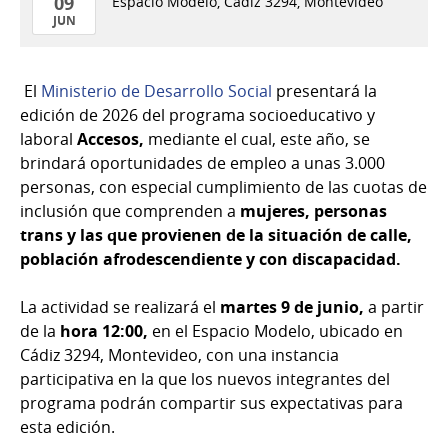
09
Espacio Modelo, Cádiz 3294, Montevideo
JUN
09
de
El
Ministerio de Desarrollo Social
presentará la
Jun
edición de 2026 del programa socioeducativo y
del
laboral
Accesos,
mediante el cual, este año, se
2026
brindará oportunidades de empleo a unas 3.000
personas, con especial cumplimiento de las cuotas de
inclusión que comprenden a
mujeres, personas
trans y las que provienen de la situación de calle,
población afrodescendiente y con discapacidad.
La actividad se realizará el
martes 9 de junio,
a partir
de la
hora 12:00,
en el Espacio Modelo, ubicado en
Cádiz 3294, Montevideo, con una instancia
participativa en la que los nuevos integrantes del
programa podrán compartir sus expectativas para
esta edición.