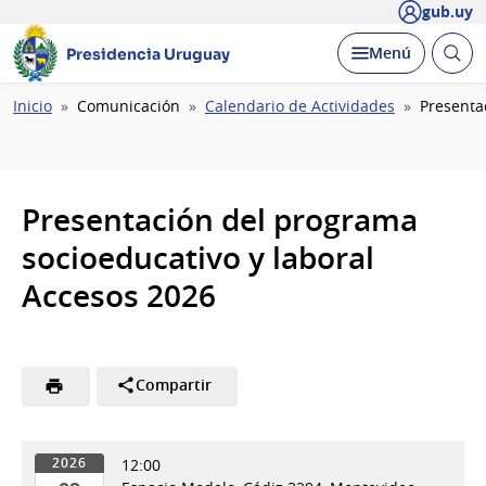
gub.uy
Abrir
Desplegar
Menú
Presidencia Uruguay
busc
Ruta
Inicio
Comunicación
Calendario de Actividades
Presenta
de
navegación
Presentación del programa
socioeducativo y laboral
Accesos 2026
Compartir
12:00
2026