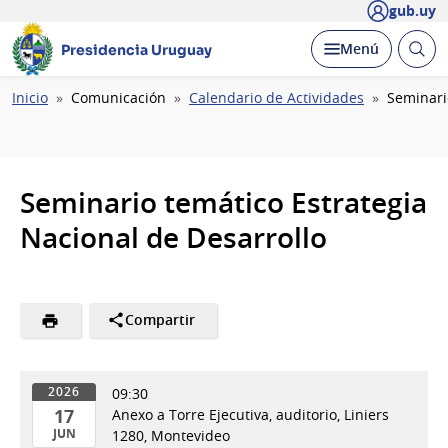
gub.uy
Abrir
Desplegar
Menú
Presidencia Uruguay
busc
Ruta
Inicio
Comunicación
Calendario de Actividades
Seminari
de
navegación
Seminario temático Estrategia
Nacional de Desarrollo
Compartir
09:30
2026
17
Anexo a Torre Ejecutiva, auditorio, Liniers
JUN
1280, Montevideo