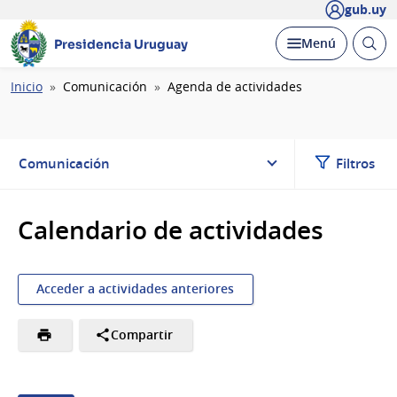
gub.uy
Abrir
Desplegar
Menú
Presidencia Uruguay
busc
Ruta
Inicio
Comunicación
Agenda de actividades
de
navegación
Comunicación
Filtros
Calendario de actividades
Acceder a actividades anteriores
Compartir