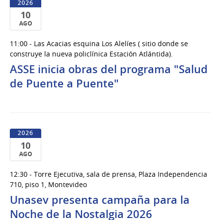
2026
10
AGO
10
11:00 - Las Acacias esquina Los Alelíes ( sitio donde se
de
construye la nueva policlínica Estación Atlántida).
Ago
ASSE inicia obras del programa "Salud
del
de Puente a Puente"
2026
2026
10
AGO
10
12:30 - Torre Ejecutiva, sala de prensa, Plaza Independencia
de
710, piso 1, Montevideo
Ago
Unasev presenta campaña para la
del
Noche de la Nostalgia 2026
2026