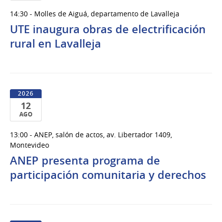
11
14:30 - Molles de Aiguá, departamento de Lavalleja
de
UTE inaugura obras de electrificación
Ago
del
rural en Lavalleja
2026
2026
12
AGO
12
13:00 - ANEP, salón de actos, av. Libertador 1409,
de
Montevideo
Ago
ANEP presenta programa de
del
participación comunitaria y derechos
2026