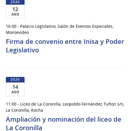
2026
12
AGO
12
16:00 - Palacio Legislativo, Salón de Eventos Especiales,
de
Montevideo
Ago
Firma de convenio entre Inisa y Poder
del
Legislativo
2026
2026
14
AGO
14
11:00 - Liceo de La Coronilla, Leopoldo Fernández Tuñon s/n,
de
La Coronilla, Rocha
Ago
Ampliación y nominación del liceo de
del
La Coronilla
2026