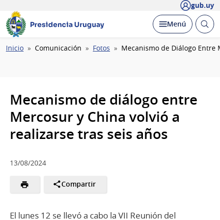
gub.uy
Abrir
Desplegar
Menú
Presidencia Uruguay
busc
Ruta
Inicio
Comunicación
Fotos
Mecanismo de Diálogo Entre M
de
navegación
Mecanismo de diálogo entre
Mercosur y China volvió a
realizarse tras seis años
13/08/2024
Compartir
El lunes 12 se llevó a cabo la VII Reunión del