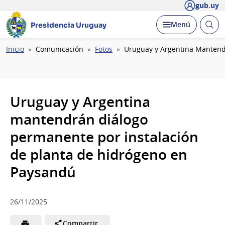
gub.uy
Abrir
Desplegar
Menú
Presidencia Uruguay
busc
Ruta
Inicio
Comunicación
Fotos
Uruguay y Argentina Mantend
de
navegación
Uruguay y Argentina
mantendrán diálogo
permanente por instalación
de planta de hidrógeno en
Paysandú
26/11/2025
Compartir