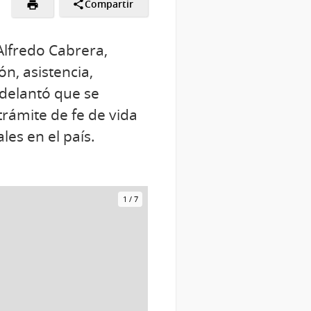
Compartir
 Alfredo Cabrera,
n, asistencia,
delantó que se
trámite de fe de vida
les en el país.
1
/
7