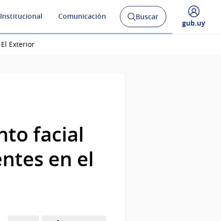
Institucional
Comunicación
Buscar
Abrir
Desplegar
gub.uy
buscador
menú
y
de
El Exterior
to facial
ntes en el