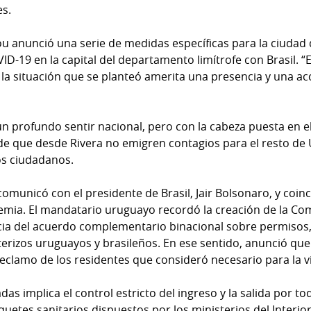
es.
Pou anunció una serie de medidas específicas para la ciudad
ID-19 en la capital del departamento limítrofe con Brasil. “
la situación que se planteó amerita una presencia y una acc
 un profundo sentir nacional, pero con la cabeza puesta en el
 de que desde Rivera no emigren contagios para el resto de 
los ciudadanos.
omunicó con el presidente de Brasil, Jair Bolsonaro, y coin
demia. El mandatario uruguayo recordó la creación de la Co
ncia del acuerdo complementario binacional sobre permisos,
erizos uruguayos y brasileños. En ese sentido, anunció qu
 reclamo de los residentes que consideró necesario para la vi
s implica el control estricto del ingreso y la salida por tod
iquetes sanitarios dispuestos por los ministerios del Interio