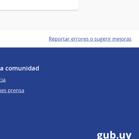
Reportar errores o sugerir mejoras
 la comunidad
cia
nes prensa
gub.uy