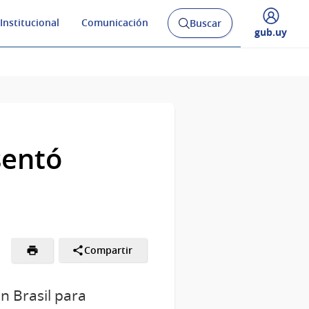
Institucional
Comunicación
Buscar
Abrir
Desplegar
gub.uy
buscador
menú
y
de
sentó
Compartir
n Brasil para