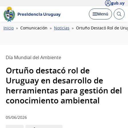
gub.uy
Abrir
Desplegar
Menú
Presidencia Uruguay
busc
Ruta
Inicio
Comunicación
Noticias
Ortuño Destacó Rol de Uru
de
navegación
Día Mundial del Ambiente
Ortuño destacó rol de
Uruguay en desarrollo de
herramientas para gestión del
conocimiento ambiental
05/06/2026