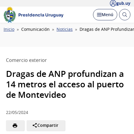
gub.uy
Abrir
Desplegar
Menú
Presidencia Uruguay
busc
Ruta
Inicio
Comunicación
Noticias
Dragas de ANP Profundizan
de
navegación
Comercio exterior
Dragas de ANP profundizan a
14 metros el acceso al puerto
de Montevideo
22/05/2024
Compartir