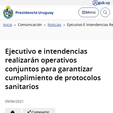
gub.uy
Abrir
Desplegar
Menú
Presidencia Uruguay
busc
Ruta
Inicio
Comunicación
Noticias
Ejecutivo E Intendencias R
de
navegación
Ejecutivo e intendencias
realizarán operativos
conjuntos para garantizar
cumplimiento de protocolos
sanitarios
09/06/2021
Compartir