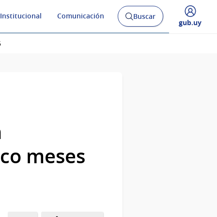
Institucional
Comunicación
Buscar
Abrir
Desplegar
gub.uy
buscador
menú
y
de
6
n
nco meses