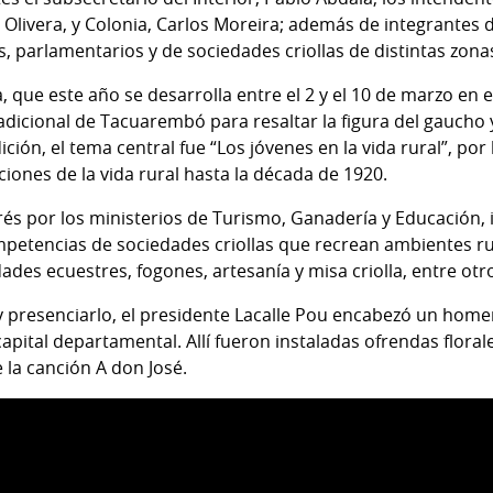
 Olivera, y Colonia, Carlos Moreira; además de integrantes 
, parlamentarios y de sociedades criollas de distintas zon
, que este año se desarrolla entre el 2 y el 10 de marzo en e
adicional de Tacuarembó para resaltar la figura del gaucho 
ción, el tema central fue “Los jóvenes en la vida rural”, p
iones de la vida rural hasta la década de 1920.
rés por los ministerios de Turismo, Ganadería y Educación, 
petencias de sociedades criollas que recrean ambientes rura
ades ecuestres, fogones, artesanía y misa criolla, entre otro
e y presenciarlo, el presidente Lacalle Pou encabezó un home
a capital departamental. Allí fueron instaladas ofrendas flor
 la canción A don José.