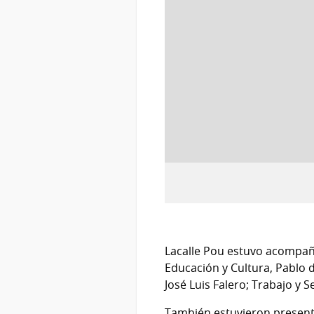
:
Descargar imagen (image/jpeg)
Lacalle Pou estuvo acompaña
Educación y Cultura, Pablo 
José Luis Falero; Trabajo y 
También estuvieron presente