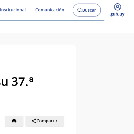
Institucional
Comunicación
Buscar
Abrir
Desplegar
gub.uy
buscador
menú
y
de
su 37.ª
Compartir