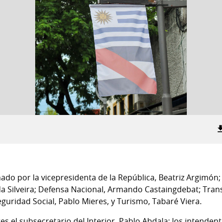
do por la vicepresidenta de la República, Beatriz Argimón; 
da Silveira; Defensa Nacional, Armando Castaingdebat; Tran
Seguridad Social, Pablo Mieres, y Turismo, Tabaré Viera.
s el subsecretario del Interior, Pablo Abdala; los intende