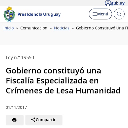
gub.uy
Abrir
Desplegar
Menú
Presidencia Uruguay
busc
Ruta
Inicio
Comunicación
Noticias
Gobierno Constituyó Una F
de
navegación
Ley n.° 19550
Gobierno constituyó una
Fiscalía Especializada en
Crímenes de Lesa Humanidad
01/11/2017
Compartir