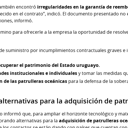
también encontró
irregularidades en la garantía de reemb
ecido en el contrato”, indicó. El documento presentado no e
ciones, informó.
mino para ofrecerle a la empresa la oportunidad de resolv
de suministro por incumplimientos contractuales graves e i
ecuperar el patrimonio del Estado uruguayo.
ades institucionales e individuales
y tomar las medidas q
n de las patrulleras oceánicas
para la defensa de la sober
lternativas para la adquisición de pat
o informó que, para ampliar el horizonte tecnológico y mate
orando alternativas para la
adquisición de patrulleras oce
ue los contactos se están dando con países que cuentan con a