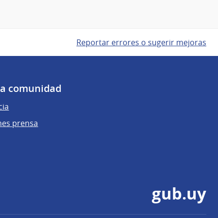
Reportar errores o sugerir mejoras
 la comunidad
cia
nes prensa
gub.uy