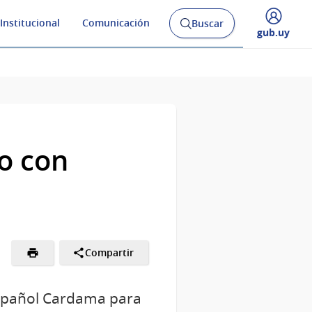
Institucional
Comunicación
Buscar
Abrir
Desplegar
gub.uy
buscador
menú
y
de
to con
Compartir
 español Cardama para