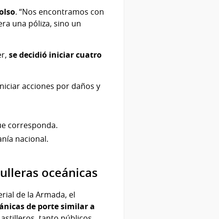
olso
. “Nos encontramos con
ra una póliza, sino un
er,
se decidió iniciar cuatro
niciar acciones por daños y
ue corresponda.
anía nacional.
rulleras oceánicas
rial de la Armada, el
ánicas de porte similar a
stilleros, tanto públicos