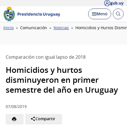
gub.uy
Abrir
Desplegar
Menú
Presidencia Uruguay
busc
Ruta
Inicio
Comunicación
Noticias
Homicidios y Hurtos Dismi
de
navegación
Comparación con igual lapso de 2018
Homicidios y hurtos
disminuyeron en primer
semestre del año en Uruguay
07/08/2019
Compartir