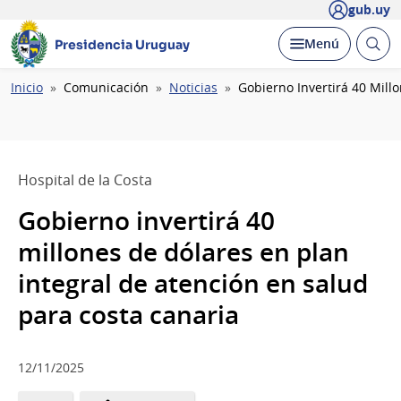
gub.uy
Abrir
Desplegar
Menú
Presidencia Uruguay
busc
Ruta
Inicio
Comunicación
Noticias
Gobierno Invertirá 40 Mill
de
navegación
Hospital de la Costa
Gobierno invertirá 40
millones de dólares en plan
integral de atención en salud
para costa canaria
12/11/2025