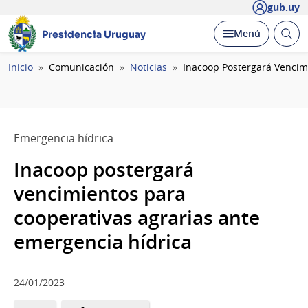
gub.uy
Abrir
Desplegar
Menú
Presidencia Uruguay
busc
Ruta
Inicio
Comunicación
Noticias
Inacoop Postergará Vencim
de
navegación
Emergencia hídrica
Inacoop postergará
vencimientos para
cooperativas agrarias ante
emergencia hídrica
24/01/2023