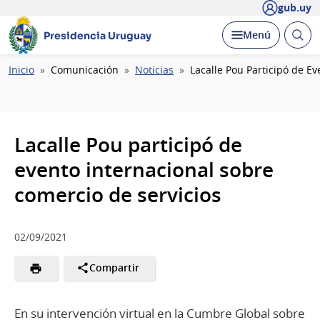
gub.uy
Abrir
Desplegar
Menú
Presidencia Uruguay
busc
Ruta
Inicio
Comunicación
Noticias
Lacalle Pou Participó de E
de
navegación
Lacalle Pou participó de
evento internacional sobre
comercio de servicios
02/09/2021
Compartir
En su intervención virtual en la Cumbre Global sobre