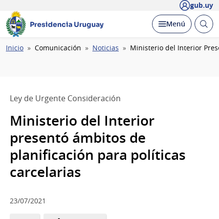
gub.uy
Abrir
Desplegar
Menú
Presidencia Uruguay
busc
Ruta
Inicio
Comunicación
Noticias
Ministerio del Interior Pre
de
navegación
Ley de Urgente Consideración
Ministerio del Interior
presentó ámbitos de
planificación para políticas
carcelarias
23/07/2021