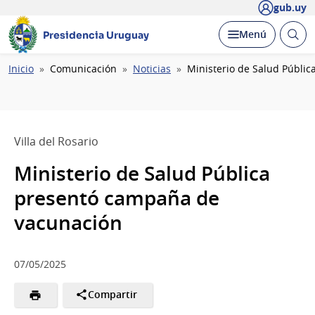
gub.uy
Abrir
Desplegar
Menú
Presidencia Uruguay
busc
Ruta
Inicio
Comunicación
Noticias
Ministerio de Salud Públi
de
navegación
Villa del Rosario
Ministerio de Salud Pública
presentó campaña de
vacunación
07/05/2025
Compartir