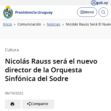
gub.uy
Abrir
Desplegar
Menú
Presidencia Uruguay
busc
Ruta
Inicio
Comunicación
Noticias
Nicolás Rauss Será El Nuev
de
navegación
Cultura
Nicolás Rauss será el nuevo
director de la Orquesta
Sinfónica del Sodre
06/10/2022
Compartir