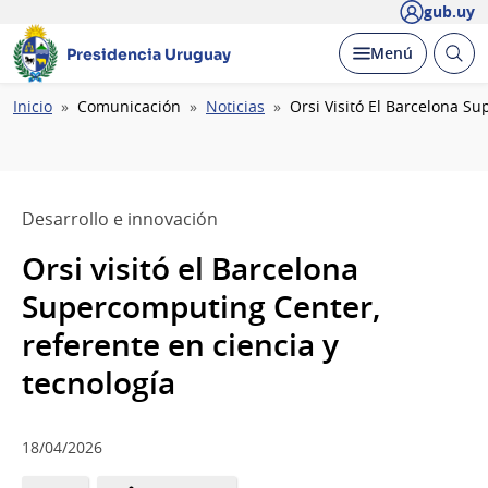
gub.uy
Abrir
Desplegar
Menú
Presidencia Uruguay
busc
Ruta
Inicio
Comunicación
Noticias
Orsi Visitó El Barcelona S
de
navegación
Desarrollo e innovación
Orsi visitó el Barcelona
Supercomputing Center,
referente en ciencia y
tecnología
18/04/2026