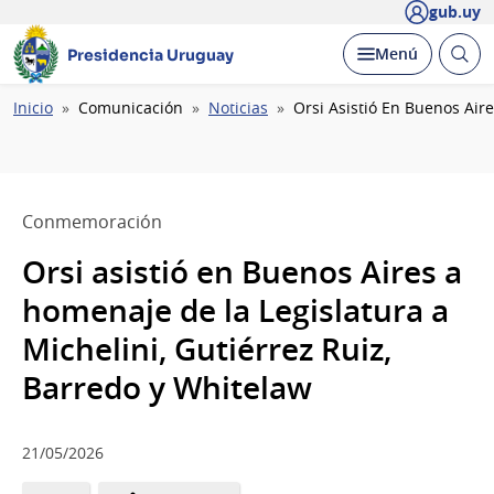
gub.uy
Abrir
Desplegar
Menú
Presidencia Uruguay
busc
Ruta
Inicio
Comunicación
Noticias
Orsi Asistió En Buenos Air
de
navegación
Conmemoración
Orsi asistió en Buenos Aires a
homenaje de la Legislatura a
Michelini, Gutiérrez Ruiz,
Barredo y Whitelaw
21/05/2026