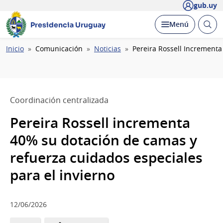
gub.uy
Abrir
Desplegar
Menú
Presidencia Uruguay
busc
Ruta
Inicio
Comunicación
Noticias
Pereira Rossell Incrementa
de
navegación
Coordinación centralizada
Pereira Rossell incrementa
40% su dotación de camas y
refuerza cuidados especiales
para el invierno
12/06/2026