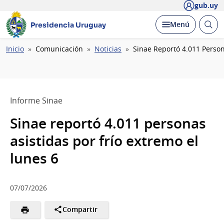
gub.uy
Abrir
Desplegar
Menú
Presidencia Uruguay
busc
Ruta
Inicio
Comunicación
Noticias
Sinae Reportó 4.011 Person
de
navegación
Informe Sinae
Sinae reportó 4.011 personas
asistidas por frío extremo el
lunes 6
07/07/2026
Compartir