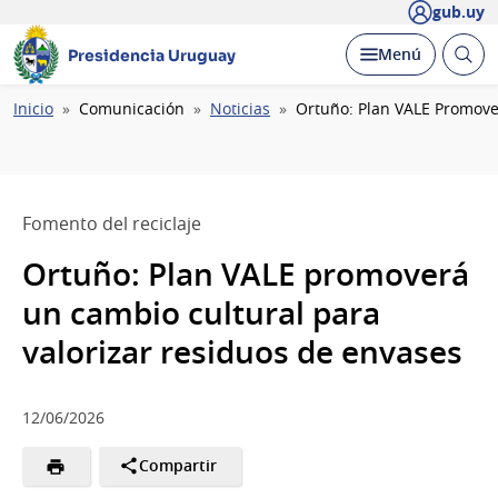
gub.uy
Abrir
Desplegar
Menú
Presidencia Uruguay
busc
Ruta
Inicio
Comunicación
Noticias
Ortuño: Plan VALE Promove
de
navegación
Fomento del reciclaje
Ortuño: Plan VALE promoverá
un cambio cultural para
valorizar residuos de envases
12/06/2026
Compartir