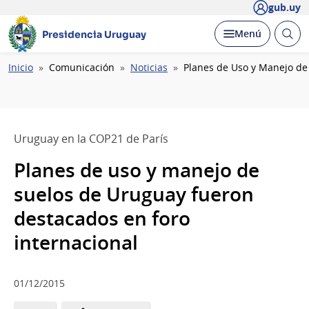
gub.uy
Abrir
Desplegar
Menú
Presidencia Uruguay
busc
Ruta
Inicio
Comunicación
Noticias
Planes de Uso y Manejo de
de
navegación
Uruguay en la COP21 de París
Planes de uso y manejo de
suelos de Uruguay fueron
destacados en foro
internacional
01/12/2015