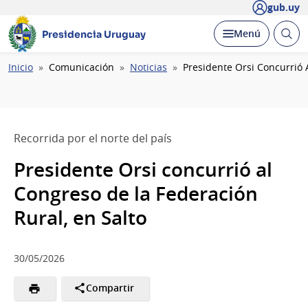
gub.uy
Abrir
Desplegar
Menú
Presidencia Uruguay
busc
Ruta
Inicio
Comunicación
Noticias
Presidente Orsi Concurrió 
de
navegación
Recorrida por el norte del país
Presidente Orsi concurrió al
Congreso de la Federación
Rural, en Salto
30/05/2026
Compartir