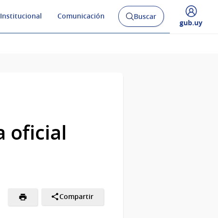
Institucional
Comunicación
Buscar
Abrir
Desplegar
gub.uy
buscador
menú
y
de
 oficial
Compartir