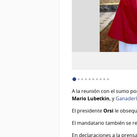
:
Descargar imagen (image/jpeg)
A la reunión con el sumo pon
Mario Lubetkin
, y
Ganadería
El presidente
Orsi
le obsequ
El mandatario también se re
En declaraciones a la prensa