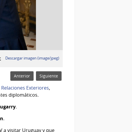
:
Descargar imagen (image/jpeg)
Anterior
Siguiente
e
Relaciones Exteriores
,
tes diplomáticos.
hugarry
.
in
.
V a visitar Uruguay y que