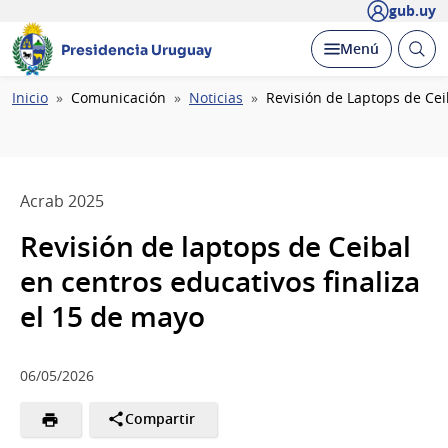
gub.uy
Abrir
Desplegar
Menú
Presidencia Uruguay
busc
Ruta
Inicio
Comunicación
Noticias
Revisión de Laptops de Cei
de
navegación
Acrab 2025
Revisión de laptops de Ceibal
en centros educativos finaliza
el 15 de mayo
06/05/2026
Compartir