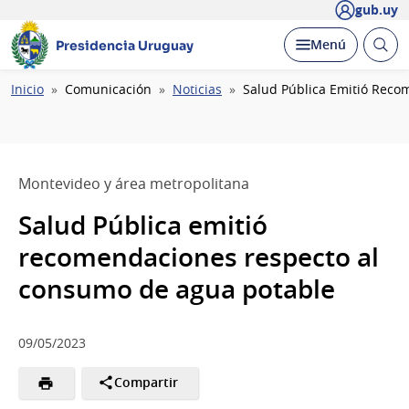
gub.uy
Abrir
Desplegar
Menú
Presidencia Uruguay
busc
Ruta
Inicio
Comunicación
Noticias
Salud Pública Emitió Rec
de
navegación
Montevideo y área metropolitana
Salud Pública emitió
recomendaciones respecto al
consumo de agua potable
09/05/2023
Compartir