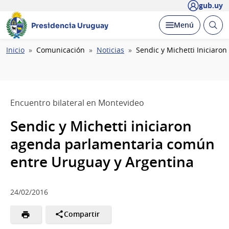
gub.uy
Abrir
Desplegar
Menú
Presidencia Uruguay
busc
Ruta
Inicio
Comunicación
Noticias
Sendic y Michetti Iniciar
de
navegación
Encuentro bilateral en Montevideo
Sendic y Michetti iniciaron
agenda parlamentaria común
entre Uruguay y Argentina
24/02/2016
Compartir