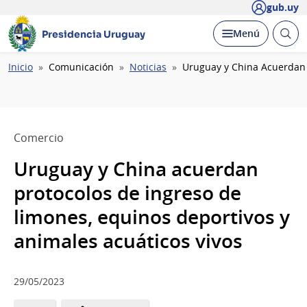
gub.uy
Abrir
Desplegar
Menú
Presidencia Uruguay
busc
Ruta
Inicio
Comunicación
Noticias
Uruguay y China Acuerdan 
de
navegación
Comercio
Uruguay y China acuerdan
protocolos de ingreso de
limones, equinos deportivos y
animales acuáticos vivos
29/05/2023