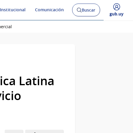
Institucional
Comunicación
Buscar
Abrir
Desplegar
gub.uy
buscador
menú
y
de
ercial
ica Latina
icio