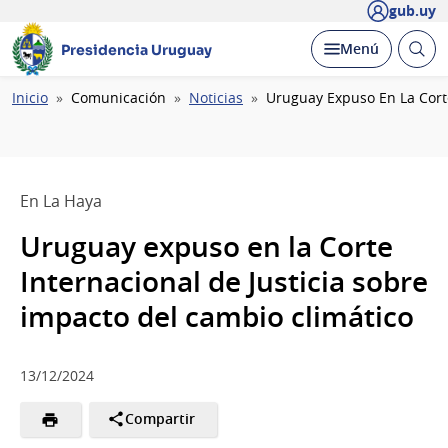
gub.uy
Abrir
Desplegar
Menú
Presidencia Uruguay
busc
Ruta
Inicio
Comunicación
Noticias
Uruguay Expuso En La Corte
de
navegación
En La Haya
Uruguay expuso en la Corte
Internacional de Justicia sobre
impacto del cambio climático
13/12/2024
Compartir