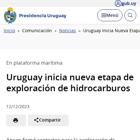
gub.uy
Abrir
Desplegar
Menú
Presidencia Uruguay
busc
Ruta
Inicio
Comunicación
Noticias
Uruguay Inicia Nueva Etap
de
navegación
En plataforma marítima
Uruguay inicia nueva etapa de
exploración de hidrocarburos
12/12/2023
Compartir
Ancap firmó contratos para la exploración de