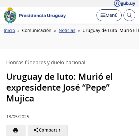
gub.uy
Abrir
Desplegar
Menú
Presidencia Uruguay
busc
Ruta
Inicio
Comunicación
Noticias
Uruguay de Luto: Murió El 
de
navegación
Honras fúnebres y duelo nacional
Uruguay de luto: Murió el
expresidente José “Pepe”
Mujica
13/05/2025
Compartir