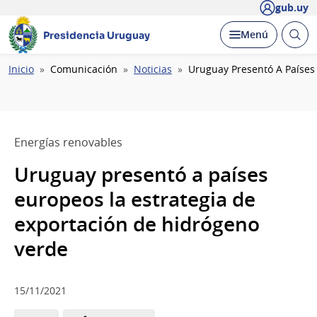
gub.uy
Abrir
Desplegar
Menú
Presidencia Uruguay
busc
Ruta
Inicio
Comunicación
Noticias
Uruguay Presentó A Países
de
navegación
Energías renovables
Uruguay presentó a países
europeos la estrategia de
exportación de hidrógeno
verde
15/11/2021