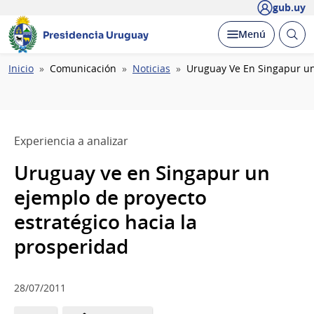
gub.uy
Abrir
Desplegar
Menú
Presidencia Uruguay
busc
Ruta
Inicio
Comunicación
Noticias
Uruguay Ve En Singapur un
de
navegación
Experiencia a analizar
Uruguay ve en Singapur un
ejemplo de proyecto
estratégico hacia la
prosperidad
28/07/2011