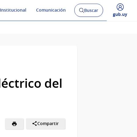
Institucional
Comunicación
Buscar
Abrir
Desplegar
gub.uy
buscador
menú
y
de
éctrico del
Compartir