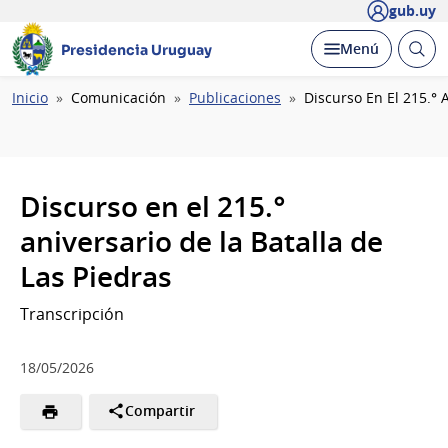
gub.uy
Abrir
Desplegar
Menú
Presidencia Uruguay
busc
Ruta
Inicio
Comunicación
Publicaciones
Discurso En El 215.° 
de
navegación
Discurso en el 215.°
aniversario de la Batalla de
Las Piedras
Transcripción
18/05/2026
Compartir