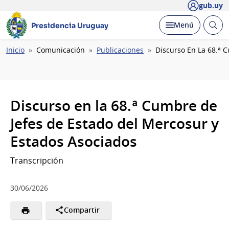
gub.uy
Abrir
Desplegar
Menú
Presidencia Uruguay
busc
Ruta
Inicio
Comunicación
Publicaciones
Discurso En La 68.ª 
de
navegación
Discurso en la 68.ª Cumbre de
Jefes de Estado del Mercosur y
Estados Asociados
Transcripción
30/06/2026
Compartir