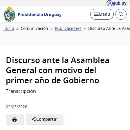
gub.uy
Abrir
Desplegar
Menú
Presidencia Uruguay
busc
Ruta
Inicio
Comunicación
Publicaciones
Discurso Ante La Asa
de
navegación
Discurso ante la Asamblea
General con motivo del
primer año de Gobierno
Transcripción
02/03/2026
Compartir