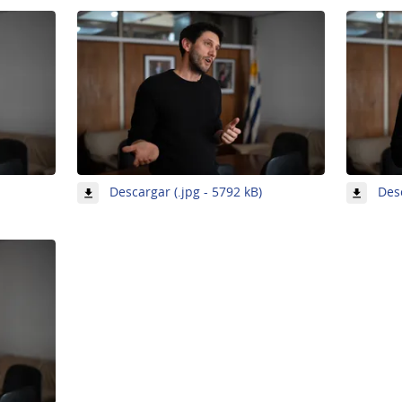
-
Descargar (.jpg - 5792 kB)
Desc
Imagen
Imagen
2
de
de
4