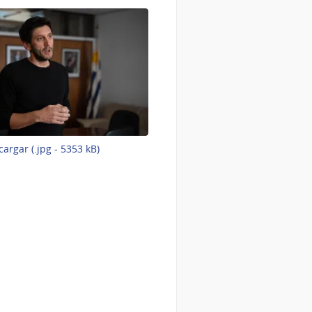
-
argar (.jpg - 5353 kB)
Imagen
3
de
4