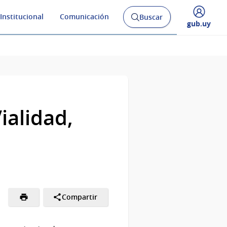
Institucional
Comunicación
Buscar
Abrir
Desplegar
gub.uy
buscador
menú
y
de
ialidad,
Compartir