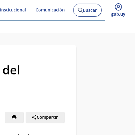
Institucional
Comunicación
Buscar
Abrir
Desplegar
gub.uy
buscador
menú
y
de
 del
Compartir