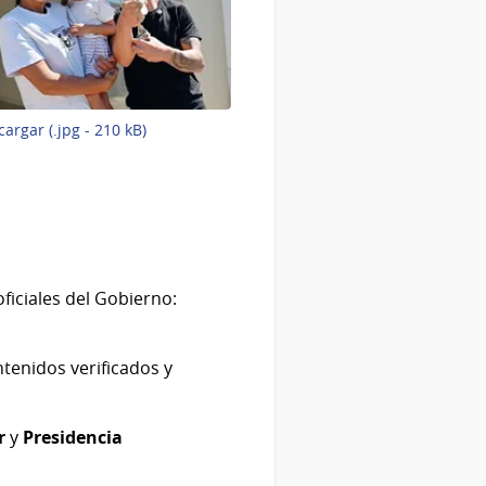
-
argar (.jpg - 210 kB)
Imagen
9
de
9
ficiales del Gobierno:
ntenidos verificados y
r
y
Presidencia