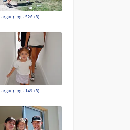
-
argar (.jpg - 526 kB)
Imagen
3
de
9
-
argar (.jpg - 149 kB)
Imagen
6
de
9