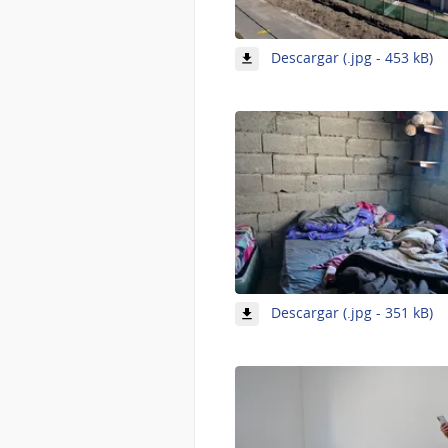
-
Descargar (.jpg - 453 kB)
I
1
d
9
-
Descargar (.jpg - 351 kB)
I
4
d
9