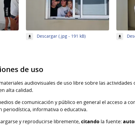
-
Descargar (.jpg - 191 kB)
Desc
magen
Imagen
8
e
de
9
iones de uso
materiales audiovisuales de uso libre sobre las actividades o
en alta calidad.
os medios de comunicación y público en general el acceso a co
n periodística, informativa o educativa.
cargarse y reproducirse libremente,
citando
la fuente:
auto