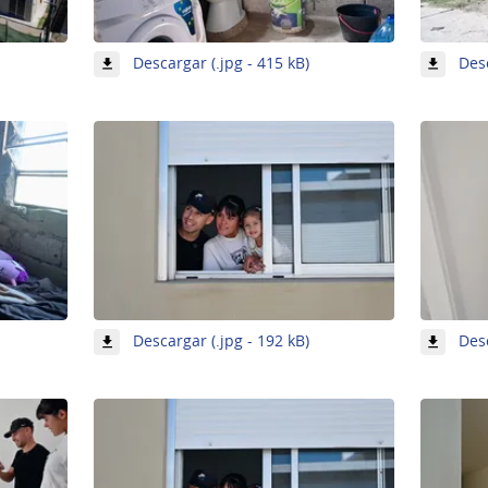
-
Descargar (.jpg - 415 kB)
Desc
magen
Imagen
2
e
de
9
-
Descargar (.jpg - 192 kB)
Desc
magen
Imagen
5
e
de
9