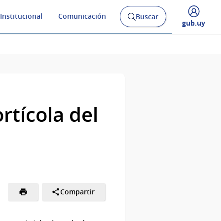
Institucional
Comunicación
Buscar
Abrir
Desplegar
gub.uy
buscador
menú
y
de
rtícola del
Compartir