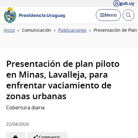
gub.uy
Abrir
Desplegar
Menú
Presidencia Uruguay
busc
Ruta
Inicio
Comunicación
Publicaciones
Presentación de Plan 
de
navegación
Presentación de plan piloto
en Minas, Lavalleja, para
enfrentar vaciamiento de
zonas urbanas
Cobertura diaria
22/04/2026
Compartir